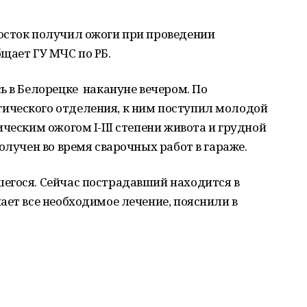
осток получил ожоги при проведении
щает ГУ МЧС по РБ.
ь в Белорецке накануне вечером. По
ического отделения, к ним поступил молодой
ческим ожогом I-III степени живота и грудной
олучен во время сварочных работ в гараже.
егося. Сейчас пострадавший находится в
ает все необходимое лечение, пояснили в