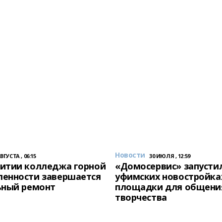
Новости
АВГУСТА , 06:15
30 ИЮЛЯ , 12:59
итии колледжа горной
«Домосервис» запустил
енности завершается
уфимских новостройка
ьный ремонт
площадки для общени
творчества