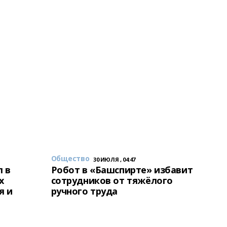
Общество
30 ИЮЛЯ , 04:47
 в
Робот в «Башспирте» избавит
х
сотрудников от тяжёлого
я и
ручного труда