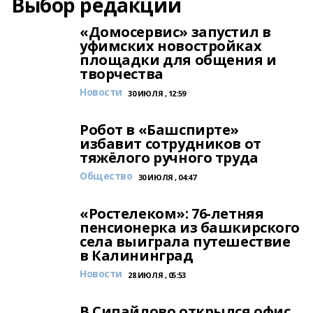
Выбор редакции
«Домосервис» запустил в
уфимских новостройках
площадки для общения и
творчества
Новости
30 ИЮЛЯ , 12:59
Робот в «Башспирте»
избавит сотрудников от
тяжёлого ручного труда
Общество
30 ИЮЛЯ , 04:47
«Ростелеком»: 76-летняя
пенсионерка из башкирского
села выиграла путешествие
в Калининград
Новости
28 ИЮЛЯ , 05:53
В Сипайлово открылся офис