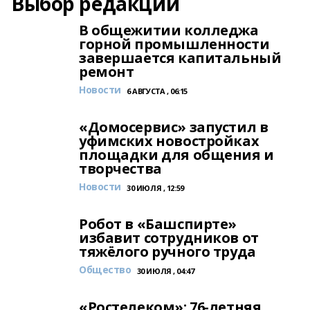
Выбор редакции
В общежитии колледжа
горной промышленности
завершается капитальный
ремонт
Новости
6 АВГУСТА , 06:15
«Домосервис» запустил в
уфимских новостройках
площадки для общения и
творчества
Новости
30 ИЮЛЯ , 12:59
Робот в «Башспирте»
избавит сотрудников от
тяжёлого ручного труда
Общество
30 ИЮЛЯ , 04:47
«Ростелеком»: 76-летняя