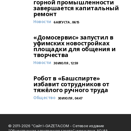
горной промышленности
завершается капитальный
ремонт
Новости
6 АВГУСТА , 06:15
«Домосервис» запустил в
уфимских новостройках
площадки для общения и
творчества
Новости
30 ИЮЛЯ , 12:59
Робот в «Башспирте»
избавит сотрудников от
тяжёлого ручного труда
Общество
30 ИЮЛЯ , 04:47
© 2011-2026 "Сайт I-GAZETA.COM - Сетевое издание
"Общественная электронная газета" учреждена АО ИА