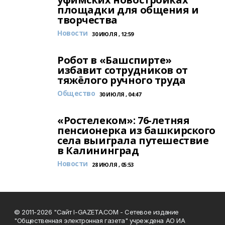
площадки для общения и
творчества
Новости
30 ИЮЛЯ , 12:59
Робот в «Башспирте»
избавит сотрудников от
тяжёлого ручного труда
Общество
30 ИЮЛЯ , 04:47
«Ростелеком»: 76-летняя
пенсионерка из башкирского
села выиграла путешествие
в Калининград
Новости
28 ИЮЛЯ , 05:53
© 2011-2026 "Сайт I-GAZETA.COM - Сетевое издание
"Общественная электронная газета" учреждена АО ИА