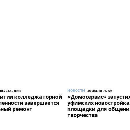
Новости
АВГУСТА , 06:15
30 ИЮЛЯ , 12:59
итии колледжа горной
«Домосервис» запустил
енности завершается
уфимских новостройка
ьный ремонт
площадки для общени
творчества