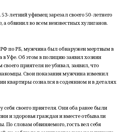
 53-летний уфимец зарезал своего 50-летнего
, а обвинил во всем неизвестных хулиганов.
 РФ по РБ, мужчина был обнаружен мертвым в
а в Уфе. Об этом в полицию заявил хозяин
 своего приятеля не убивал, заявил, что
накомцы. Свои показания мужчина изменил
яин квартиры сознался в содеянном и в деталях
 себя своего приятеля. Они оба ранее были
зни и здоровья граждан и вместе отбывали
. По словам обвиняемого, гость вел себя