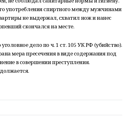
ей, не соблюдал санитарные нормы и гигиену.
ого употребления спиртного между мужчинами
квартиры не выдержал, схватил нож и нанес
ерпевший скончался на месте.
оловное дело по ч. 1 ст. 105 УК РФ (убийство).
рана мера пресечения в виде содержания под
нение в совершении преступления.
одолжается.