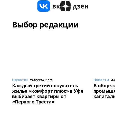
Выбор редакции
Новости
Новости
7 АВГУСТА , 10:05
6 
Каждый третий покупатель
В общеж
жилья «комфорт плюс» в Уфе
промышл
выбирает квартиры от
капитал
«Первого Треста»