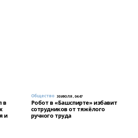
Общество
30 ИЮЛЯ , 04:47
 в
Робот в «Башспирте» избавит
х
сотрудников от тяжёлого
я и
ручного труда