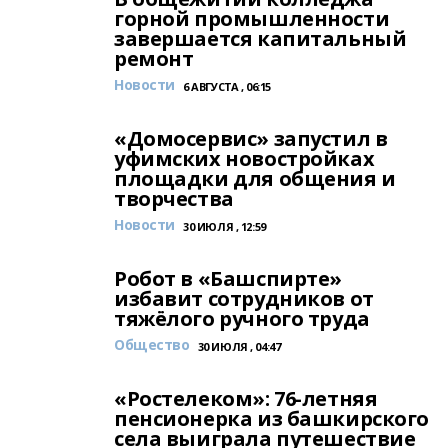
горной промышленности
завершается капитальный
ремонт
Новости
6 АВГУСТА , 06:15
«Домосервис» запустил в
уфимских новостройках
площадки для общения и
творчества
Новости
30 ИЮЛЯ , 12:59
Робот в «Башспирте»
избавит сотрудников от
тяжёлого ручного труда
Общество
30 ИЮЛЯ , 04:47
«Ростелеком»: 76-летняя
пенсионерка из башкирского
села выиграла путешествие