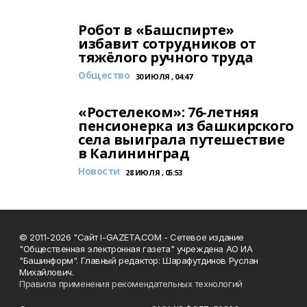
Робот в «Башспирте»
избавит сотрудников от
тяжёлого ручного труда
Общество
30 ИЮЛЯ , 04:47
«Ростелеком»: 76-летняя
пенсионерка из башкирского
села выиграла путешествие
в Калининград
Новости
28 ИЮЛЯ , 05:53
© 2011-2026 "Сайт I-GAZETA.COM - Сетевое издание
"Общественная электронная газета" учреждена АО ИА
"Башинформ". Главный редактор: Шарафутдинов Руслан
Михайлович.
Правила применения рекомендательных технологий