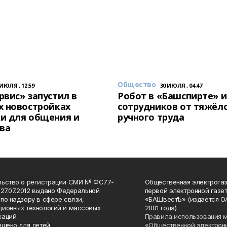
Общество
 ИЮЛЯ , 12:59
30 ИЮЛЯ , 04:47
вис» запустил в
Робот в «Башспирте» 
х новостройках
сотрудников от тяжёл
и для общения и
ручного труда
ва
льство о регистрации СМИ № ФС77-
Общественная электрогаз
 27.07.2012 выдано Федеральной
первой электронной газе
по надзору в сфере связи,
«БАШвестЪ» (издается О
ионных технологий и массовых
2001 года).
аций.
Правила использования 
ещено для детей.
«Общественной электрон