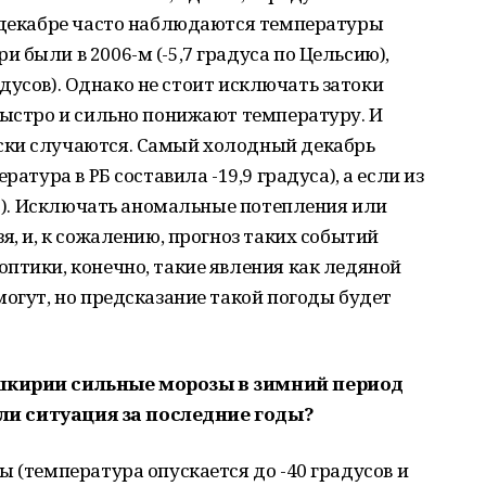
в декабре часто наблюдаются температуры
 были в 2006-м (-5,7 градуса по Цельсию),
радусов). Однако не стоит исключать затоки
быстро и сильно понижают температуру. И
ски случаются. Самый холодный декабрь
ратура в РБ составила -19,9 градуса), а если из
5,3). Исключать аномальные потепления или
я, и, к сожалению, прогноз таких событий
птики, конечно, такие явления как ледяной
могут, но предсказание такой погоды будет
.
шкирии сильные морозы в зимний период
ь ли ситуация за последние годы?
ы (температура опускается до -40 градусов и