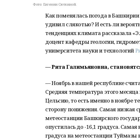
Фото:
Евгении Сюткиной.
Как поменялась погода в Башкирии 
удивил слякотью? И есть ли вероятн
тенденциях климата рассказала «Эл
доцент кафедры геологии, гидроме
университета науки и технологий
Р
— Рита Галимьяновна, становятс
— Ноябрь в нашей республике счит
Средняя температура этого месяца 
Цельсию, то есть именно в ноябре 
сторону понижения. Самая низкая 
метеостанции Башкирского государс
опустилась до -16,1 градуса. Самая
градуса на метеостанции Туймазы в 