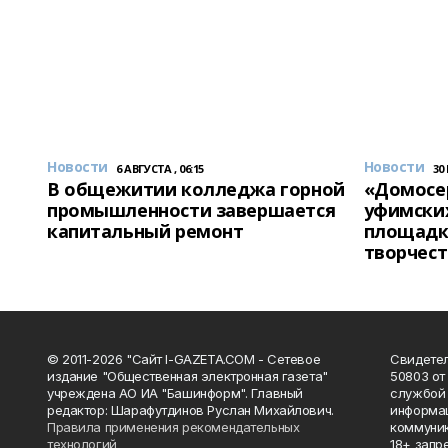
Новости
Новости
6 АВГУСТА , 06:15
30
В общежитии колледжа горной
«Домосер
промышленности завершается
уфимски
капитальный ремонт
площадк
творчест
© 2011-2026 "Сайт I-GAZETA.COM - Сетевое
Свидете
издание "Общественная электронная газета"
50803 от
учреждена АО ИА "Башинформ". Главный
службой 
редактор: Шарафутдинов Руслан Михайлович.
информац
Правила применения рекомендательных
коммуник
технологий
18+ запр