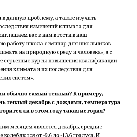
я в данную проблему, а также изучить
оследствия изменений климата для
иглашаем вас к нам в гости в наш
свою работу школа-семинар для школьников
имата на природную среду и человека», а с
ее серьезные курсы повышения квалификации
ения климата и их последствия для
ких систем».
ии обычно самый теплый? К примеру,
ень теплый декабрь с дождями, температура
торится ли в этом году такая история?
им месяцем является декабрь, средние
колеблются от -9,6 до -13,6 градуса. И