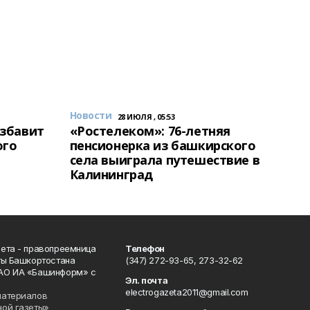
Новости
28 ИЮЛЯ , 05:53
избавит
«Ростелеком»: 76-летняя
ого
пенсионерка из башкирского
села выиграла путешествие в
Калининград
ета - правопреемница
Телефон
ты Башкортостана
(347) 272-93-65, 273-32-62
АО ИА «Башинформ» с
Эл. почта
electrogazeta2011@gmail.com
материалов
ной газеты»