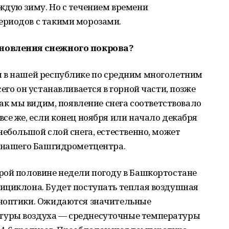
ждую зиму. Но с течением времени
ериодов с такими морозами.
новления снежного покрова?
я в нашей республике по средним многолетним
его он устанавливается в горной части, позже
как мы видим, появление снега соответствовало
се же, если конец ноября или начало декабря
небольшой слой снега, естественно, может
т нашего Башгидрометцентра.
рой половине недели погоду в Башкортостане
ициклона. Будет поступать теплая воздушная
иноптики. Ожидаются значительные
туры воздуха — среднесуточные температуры