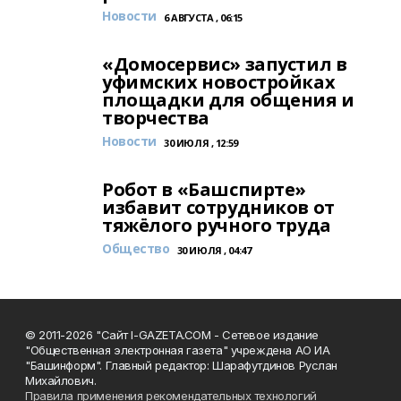
Новости
6 АВГУСТА , 06:15
«Домосервис» запустил в
уфимских новостройках
площадки для общения и
творчества
Новости
30 ИЮЛЯ , 12:59
Робот в «Башспирте»
избавит сотрудников от
тяжёлого ручного труда
Общество
30 ИЮЛЯ , 04:47
© 2011-2026 "Сайт I-GAZETA.COM - Сетевое издание
"Общественная электронная газета" учреждена АО ИА
"Башинформ". Главный редактор: Шарафутдинов Руслан
Михайлович.
Правила применения рекомендательных технологий