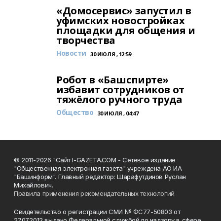
«Домосервис» запустил в
уфимских новостройках
площадки для общения и
творчества
Новости
30 ИЮЛЯ , 12:59
Робот в «Башспирте»
избавит сотрудников от
тяжёлого ручного труда
Общество
30 ИЮЛЯ , 04:47
© 2011-2026 "Сайт I-GAZETA.COM - Сетевое издание
"Общественная электронная газета" учреждена АО ИА
"Башинформ". Главный редактор: Шарафутдинов Руслан
Михайлович.
Правила применения рекомендательных технологий
Свидетельство о регистрации СМИ № ФС77-50803 от
27.07.2012 выдано Федеральной службой по надзору в сфере