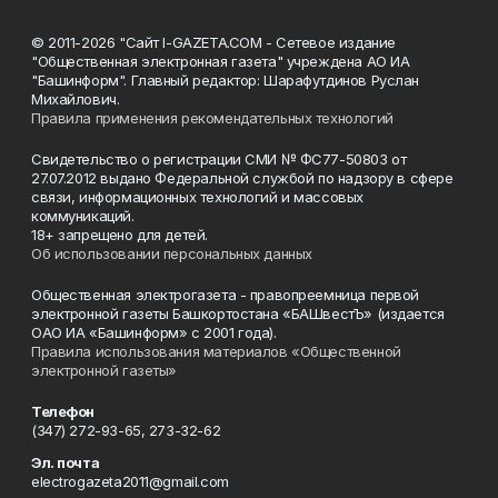
© 2011-2026 "Сайт I-GAZETA.COM - Сетевое издание
"Общественная электронная газета" учреждена АО ИА
"Башинформ". Главный редактор: Шарафутдинов Руслан
Михайлович.
Правила применения рекомендательных технологий
Свидетельство о регистрации СМИ № ФС77-50803 от
27.07.2012 выдано Федеральной службой по надзору в сфере
связи, информационных технологий и массовых
коммуникаций.
18+ запрещено для детей.
Об использовании персональных данных
Общественная электрогазета - правопреемница первой
электронной газеты Башкортостана «БАШвестЪ» (издается
ОАО ИА «Башинформ» с 2001 года).
Правила использования материалов «Общественной
электронной газеты»
Телефон
(347) 272-93-65, 273-32-62
Эл. почта
electrogazeta2011@gmail.com