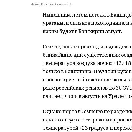
Фото:
Евгении Сюткиной.
Нынешним летом погода в Башкирии
ураганы, и сильное похолодание, и
каким будет в Башкирии август.
Сейчас, после прохлады и дождей, 
ближайшие дни существенных осадк
температура воздуха ночью +13,+18 
только в Башкирию. Научный руко
прогнозирует в ближайшие июльск
ряде российских регионов до 36-37 
считает, что и в августе на Урале т
Однако портал Gismeteo не разделя
начало августа осторожный прогноз
температурой +23 градуса и перем