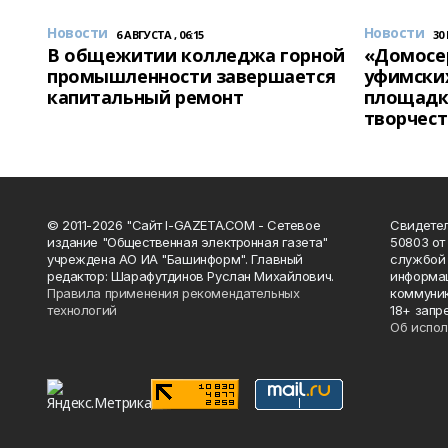
Новости
Новости
6 АВГУСТА , 06:15
30
В общежитии колледжа горной
«Домосер
промышленности завершается
уфимски
капитальный ремонт
площадк
творчест
© 2011-2026 "Сайт I-GAZETA.COM - Сетевое
Свидете
издание "Общественная электронная газета"
50803 от
учреждена АО ИА "Башинформ". Главный
службой 
редактор: Шарафутдинов Руслан Михайлович.
информац
Правила применения рекомендательных
коммуник
технологий
18+ запр
Об испол