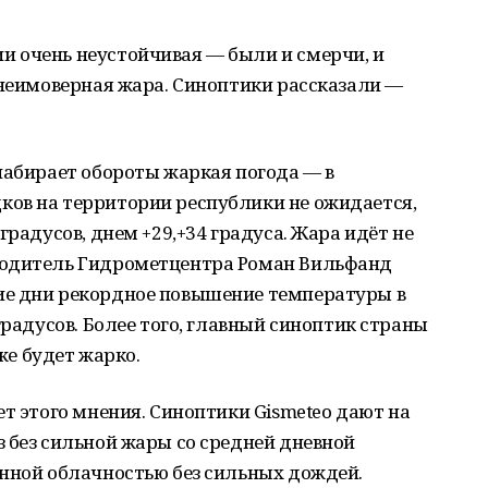
 очень неустойчивая — были и смерчи, и
 неимоверная жара. Синоптики рассказали —
набирает обороты жаркая погода — в
ов на территории республики не ожидается,
градусов, днем +29,+34 градуса. Жара идёт не
водитель Гидрометцентра Роман Вильфанд
ие дни рекордное повышение температуры в
градусов. Более того, главный синоптик страны
оже будет жарко.
ет этого мнения. Синоптики Gismeteo дают на
 без сильной жары со средней дневной
енной облачностью без сильных дождей.