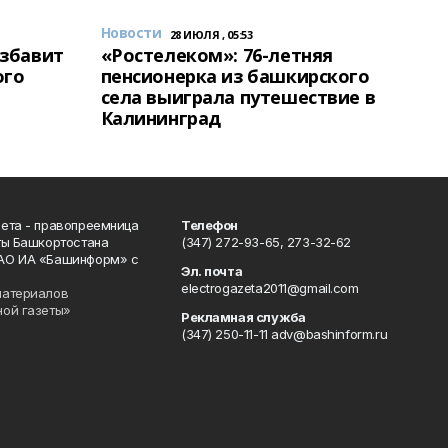
Новости
28 ИЮЛЯ , 05:53
избавит
«Ростелеком»: 76-летняя
ого
пенсионерка из башкирского
села выиграла путешествие в
Калининград
ета - правопреемница
Телефон
ты Башкортостана
(347) 272-93-65, 273-32-62
АО ИА «Башинформ» с
Эл. почта
electrogazeta2011@gmail.com
материалов
ной газеты»
Рекламная служба
(347) 250-11-11 adv@bashinform.ru