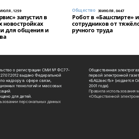
Общество
 ИЮЛЯ , 12:59
30 ИЮЛЯ , 04:47
вис» запустил в
Робот в «Башспирте» 
х новостройках
сотрудников от тяжёл
и для общения и
ручного труда
ва
льство о регистрации СМИ № ФС77-
Общественная электрогаз
 27.07.2012 выдано Федеральной
первой электронной газе
по надзору в сфере связи,
«БАШвестЪ» (издается О
ионных технологий и массовых
2001 года).
аций.
Правила использования 
ещено для детей.
«Общественной электрон
ьзовании персональных данных