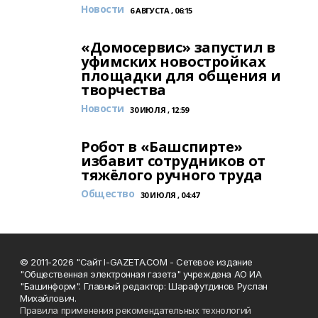
Новости
6 АВГУСТА , 06:15
«Домосервис» запустил в
уфимских новостройках
площадки для общения и
творчества
Новости
30 ИЮЛЯ , 12:59
Робот в «Башспирте»
избавит сотрудников от
тяжёлого ручного труда
Общество
30 ИЮЛЯ , 04:47
© 2011-2026 "Сайт I-GAZETA.COM - Сетевое издание
"Общественная электронная газета" учреждена АО ИА
"Башинформ". Главный редактор: Шарафутдинов Руслан
Михайлович.
Правила применения рекомендательных технологий