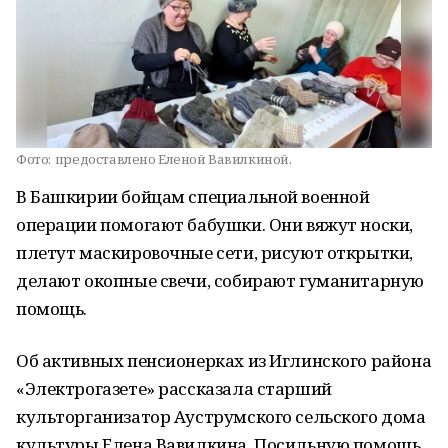
Фото:
предоставлено Еленой Вавилкиной.
В Башкирии бойцам специальной военной
операции помогают бабушки. Они вяжут носки,
плетут маскировочные сети, рисуют открытки,
делают окопные свечи, собирают гуманитарную
помощь.
Об активных пенсионерках из Иглинского района
«Электрогазете» рассказала старший
культорганизатор Ауструмского сельского дома
культуры Елена Вавилкина. Посильную помощь