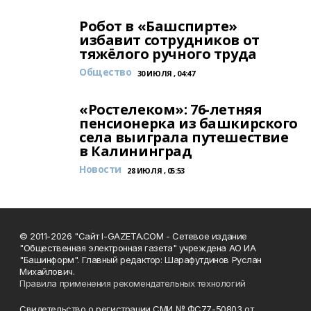
Робот в «Башспирте»
избавит сотрудников от
тяжёлого ручного труда
Общество
30 ИЮЛЯ , 04:47
«Ростелеком»: 76-летняя
пенсионерка из башкирского
села выиграла путешествие
в Калининград
Новости
28 ИЮЛЯ , 05:53
© 2011-2026 "Сайт I-GAZETA.COM - Сетевое издание
"Общественная электронная газета" учреждена АО ИА
"Башинформ". Главный редактор: Шарафутдинов Руслан
Михайлович.
Правила применения рекомендательных технологий
Свидетельство о регистрации СМИ № ФС77-50803 от