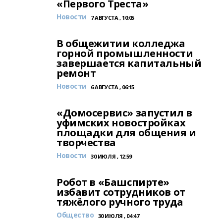
«Первого Треста»
Новости
7 АВГУСТА , 10:05
В общежитии колледжа
горной промышленности
завершается капитальный
ремонт
Новости
6 АВГУСТА , 06:15
«Домосервис» запустил в
уфимских новостройках
площадки для общения и
творчества
Новости
30 ИЮЛЯ , 12:59
Робот в «Башспирте»
избавит сотрудников от
тяжёлого ручного труда
Общество
30 ИЮЛЯ , 04:47