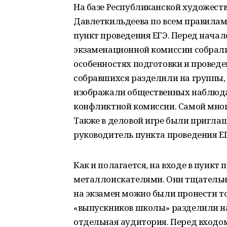
На базе Республиканской художест
Давлеткильдеева по всем правила
пункт проведения ЕГЭ. Перед нача
экзаменационной комиссии собрали
особенностях подготовки и проведен
собравшихся разделили на группы, 
изображали общественных наблюдат
конфликтной комиссии. Самой мно
Также в деловой игре были пригла
руководитель пункта проведения ЕГ
Как и полагается, на входе в пунк
металлоискателями. Они тщательно
на экзамен можно были пронести то
«выпускников школы» разделили на
отдельная аудитория. Перед входо