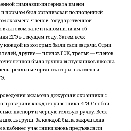
венной гимназии-интерната имени
м и нормам был организован полноценный
лом экзамена членов Государственной
 в актовом зале и напомнили им об
ия ЕГЭ в текущем году. Затем всех
у каждой из которых были свои задачи. Одни
елей, другие — членов ГЭК, третьи — членов
гочисленной была группа выпускников школы.
шены реальные организаторы экзамена и
Э.
т проведения экзамена дежурили охранники с
 проверяли каждого участника ЕГЭ. С собой
лько паспорт и черную гелевую ручку. Всех
 шесть групп. За каждой была закреплена
м в кабинет участники вновь предъявляли