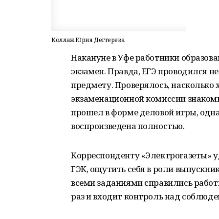
Коллаж Юрия Дегтерева.
Накануне в Уфе работники образов
экзамен. Правда, ЕГЭ проводился н
предмету. Проверялось, насколько
экзаменационной комиссии знакомы
прошел в форме деловой игры, одн
воспроизведена полностью.
Корреспонденту «Электрогазеты» уд
ГЭК, ощутить себя в роли выпускни
всеми заданиями справились работн
раз и входит контроль над соблюде