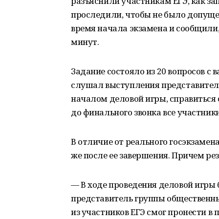
разъяснили участникам ЕГЭ, как за
проследили, чтобы не было допуще
время начала экзамена и сообщили,
минут.
Задание состояло из 20 вопросов с 
слушал выступления представителе
началом деловой игры, справиться с
до финального звонка все участник
В отличие от реального госэкзамен
же после ее завершения. Причем р
— В ходе проведения деловой игр
представитель группы общественн
из участников ЕГЭ смог пронести в