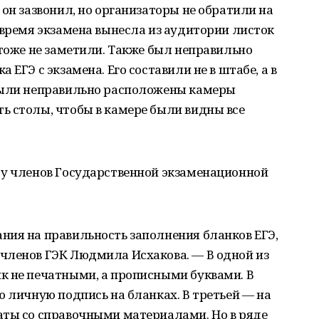
 он зазвонил, но организаторы не обратили на
 время экзамена вынесла из аудитории листок
 тоже не заметили. Также был неправильно
ЕГЭ с экзамена. Его составили не в штабе, а в
были неправильно расположены камеры
ь столы, чтобы в камере были видны все
 у членов Государственной экзаменационной
ния на правильность заполнения бланков ЕГЭ,
членов ГЭК Людмила Исхакова. — В одной из
к не печатными, а прописными буквами. В
ю личную подпись на бланках. В третьей — на
аты со справочными материалами. Но в ряде