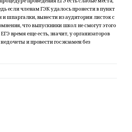
й процедуре проведения ЕГЭ есть слабые места,
дь если членам ГЭК удалось пронести в пункт
 и шпаргалки, вынести из аудитории листок с
сомнения, что выпускники школ не смогут этого
ЕГЭ время еще есть, значит, у организаторов
 недочеты и провести госэкзамен без