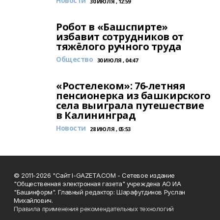
Новости
30 ИЮЛЯ , 12:59
Робот в «Башспирте»
избавит сотрудников от
тяжёлого ручного труда
Общество
30 ИЮЛЯ , 04:47
«Ростелеком»: 76-летняя
пенсионерка из башкирского
села выиграла путешествие
в Калининград
Новости
28 ИЮЛЯ , 05:53
© 2011-2026 "Сайт I-GAZETA.COM - Сетевое издание
"Общественная электронная газета" учреждена АО ИА
"Башинформ". Главный редактор: Шарафутдинов Руслан
Михайлович.
Правила применения рекомендательных технологий