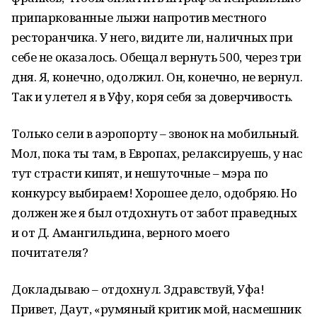
припаркованные лыжи напротив местного
ресторанчика. У него, видите ли, наличных при
себе не оказалось. Обещал вернуть 500, через три
дня. Я, конечно, одолжил. Он, конечно, не вернул.
Так и улетел я в Уфу, коря себя за доверчивость.
Только сели в аэропорту – звонок на мобильный.
Мол, пока ты там, в Европах, релаксируешь, у нас
тут страсти кипят, и нешуточные – мэра по
конкурсу выбираем! Хорошее дело, одобряю. Но
должен же я был отдохнуть от забот праведных
и от Д. Амангильдина, верного моего
почитателя?
Докладываю – отдохнул. Здравствуй, Уфа!
Привет, Даут, «румяный критик мой, насмешник