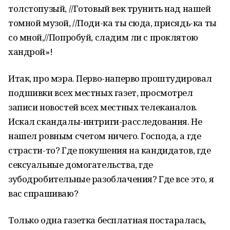
толстопузый, //Готовый век трунить над нашей
томной музой, //Поди-ка ты сюда, присядь-ка ты
со мной,//Попробуй, сладим ли с проклятою
хандрой»!
Итак, про мэра. Перво-наперво проштудировал
подшивки всех местных газет, просмотрел
записи новостей всех местных телеканалов.
Искал скандалы-интриги-расследования. Не
нашел ровным счетом ничего. Господа, а где
страсти-то? Где покушения на кандидатов, где
сексуальные домогательства, где
зубодробительные разоблачения? Где все это, я
вас спрашиваю?
Только одна газетка бесплатная постаралась,