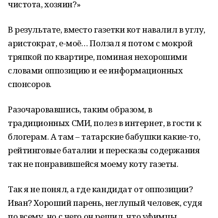
чистота, хозяин?»
В результате, вместо газетки кот навалил в углу,
аристократ, е-моё… Ползал я потом с мокрой
тряпкой по квартире, поминая нехорошими
словами оппозицию и ее информационных
спонсоров.
Разочаровавшись, таким образом, в
традиционных СМИ, полез в интернет, в гости к
блогерам. А там – татарские бабушки какие-то,
рейтинговые баталии и пересказы содержания
так не понравившейся моему коту газеты.
Так я не понял, а где кандидат от оппозиции?
Иван? Хороший парень, неглупый человек, судя
по всему, но с чего он решил, что уфимцы