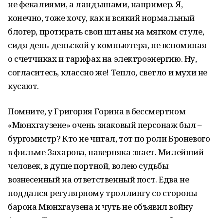
не фекалиями, а ландышами, например. Я,
конечно, тоже хочу, как и всякий нормальный
блогер, протирать свои штаны на мягком стуле,
сидя день-деньской у компьютера, не вспоминая
о счетчиках и тарифах на электроэнергию. Ну,
согласитесь, классно же! Тепло, светло и мухи не
кусают.
Помните, у Григория Горина в бессмертном
«Мюнхгаузене» очень знаковый персонаж был –
бургомистр? Кто не читал, тот по роли Броневого
в фильме Захарова, наверняка знает. Милейший
человек, в душе портной, волею судьбы
вознесенный на ответственный пост. Едва не
поддался регулярному троллингу со стороны
барона Мюнхгаузена и чуть не объявил войну