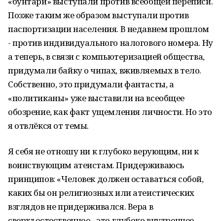
«бунтари» выступали против всеобщей переписи.
Позже таким же образом выступали против
паспортизации населения. В недавнем прошлом
- против индивидуального налогового номера. Ну
а теперь, в связи с компьютеризацией общества,
придумали байку о чипах, вживляемых в тело.
Собственно, это придумали фантасты, а
«политиканы» уже выставили на всеобщее
обозрение, как факт ущемления личности. Но это
я отвлёкся от темы.
Я себя не отношу ни к глубоко верующим, ни к
воинствующим атеистам. Придерживаюсь
принципов: «Человек должен оставаться собой,
каких бы он религиозных или атеистических
взглядов не придерживался. Вера в
сверхъестественное - это глубоко внутреннее