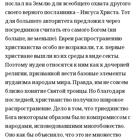
послал на Землю для всеобщего охвата другого
своего верного посланника – Иисуса Христа. Тот
для большего авторитета предложил через
посредников считать его самого Богом (ни
больше, не меньше). Евреи распространению
христианства особо не возражали, т.к. первые
христиане вышли из их среды в виде секты.
Поэтому иудеи относятся к ним как к дочерней
религии, призванной нести базовые элементы
иудаизма народам мира. Правда, им не совсем
близко понятие Святой троицы. Но благодаря
последней, христианство получило широкое
распространение. Дело в том, что триединство
Бога некоторым образом было компромиссом с
народами, исповедовавшими многобожество.
Оно как бы объясняло, что это не множество