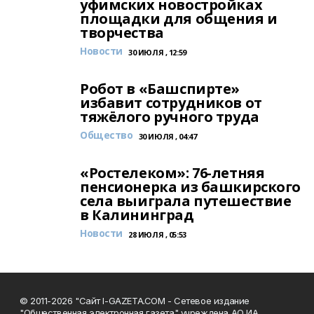
уфимских новостройках
площадки для общения и
творчества
Новости
30 ИЮЛЯ , 12:59
Робот в «Башспирте»
избавит сотрудников от
тяжёлого ручного труда
Общество
30 ИЮЛЯ , 04:47
«Ростелеком»: 76-летняя
пенсионерка из башкирского
села выиграла путешествие
в Калининград
Новости
28 ИЮЛЯ , 05:53
© 2011-2026 "Сайт I-GAZETA.COM - Сетевое издание
"Общественная электронная газета" учреждена АО ИА