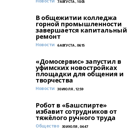
Новости
7 АВГУСТА , 10:05
В общежитии колледжа
горной промышленности
завершается капитальный
ремонт
Новости
6 АВГУСТА , 06:15
«Домосервис» запустил в
уфимских новостройках
площадки для общения и
творчества
Новости
30 ИЮЛЯ , 12:59
Робот в «Башспирте»
избавит сотрудников от
тяжёлого ручного труда
Общество
30 ИЮЛЯ , 04:47