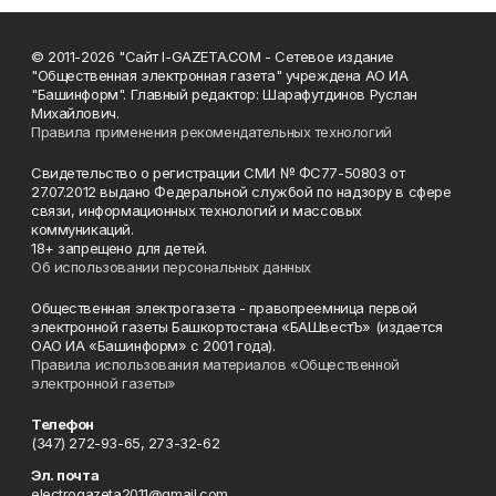
© 2011-2026 "Сайт I-GAZETA.COM - Сетевое издание
"Общественная электронная газета" учреждена АО ИА
"Башинформ". Главный редактор: Шарафутдинов Руслан
Михайлович.
Правила применения рекомендательных технологий
Свидетельство о регистрации СМИ № ФС77-50803 от
27.07.2012 выдано Федеральной службой по надзору в сфере
связи, информационных технологий и массовых
коммуникаций.
18+ запрещено для детей.
Об использовании персональных данных
Общественная электрогазета - правопреемница первой
электронной газеты Башкортостана «БАШвестЪ» (издается
ОАО ИА «Башинформ» с 2001 года).
Правила использования материалов «Общественной
электронной газеты»
Телефон
(347) 272-93-65, 273-32-62
Эл. почта
electrogazeta2011@gmail.com