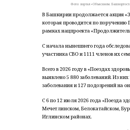
Фото:
портал «Объясняем. Башкортоста
В Башкирии продолжается акция «З
которая проводится по поручению Г
рамках нацпроекта «Продолжительн
С начала нынешнего года обследова
участника СВО и 1111 членов их сем
Всего в 2026 году в «Поездах здоро
выявлено 5 880 заболеваний. Из ни
заболевания и 127 подозрений на о
С 6 по 12 июля 2026 года «Поезда з
Мечетлинском, Белокатайском, Бур
Иглинском районах.