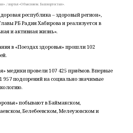
н». / портал «Объясняем. Башкортостан».
доровая республика – здоровый регион»,
лавы РБ Радия Хабирова и реализуется в
ая и активная жизнь».
ния в «Поездах здоровья» прошли 102
ей.
вья» медики провели 107 425 приёмов. Впервые
х 1 957 подозрений на социально значимые
нкологию.
доровья» побывают в Баймакском,
аевском, Белебеевском, Мелеузовском и