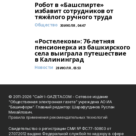
Робот в «Башспирте»
избавит сотрудников от
тяжёлого ручного труда
Общество
30 ИЮЛЯ , 04:47
«Ростелеком»: 76-летняя
пенсионерка из башкирского
села выиграла путешествие
в Калининград
Новости
28 ИЮЛЯ , 05:53
© 2011-2026 "Сайт I-GAZETA.COM - Сетевое издание
"Общественная электронная газета" учреждена АО ИА
"Башинформ". Главный редактор: Шарафутдинов Руслан
Михайлович.
Правила применения рекомендательных технологий
Свидетельство о регистрации СМИ № ФС77-50803 от
27.07.2012 выдано Федеральной службой по надзору в сфере