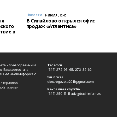
Новости
14 ИЮЛЯ , 12:40
яя
В Сипайлово открылся офис
рского
продаж «Атлантиса»
твие в
ета - правопреемница
Телефон
ты Башкортостана
(347) 272-93-65, 273-32-62
АО ИА «Башинформ» с
Эл. почта
electrogazeta2011@gmail.com
материалов
ной газеты»
Рекламная служба
(347) 250-11-11 adv@bashinform.ru