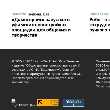
Новости
Общество
30 ИЮЛЯ , 12:59
«Домосервис» запустил в
Робот в 
уфимских новостройках
сотрудни
площадки для общения и
ручного 
творчества
© 2011-2026 "Сайт I-GAZETA.COM - Сетевое
Свидете
издание "Общественная электронная газета"
50803 от
учреждена АО ИА "Башинформ". Главный
службой 
редактор: Шарафутдинов Руслан Михайлович.
информац
Правила применения рекомендательных
коммуник
технологий
18+ запр
Об испол