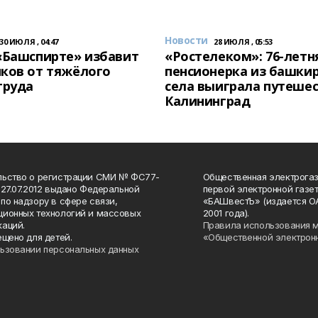
Новости
30 ИЮЛЯ , 04:47
28 ИЮЛЯ , 05:53
«Башспирте» избавит
«Ростелеком»: 76-летн
ков от тяжёлого
пенсионерка из башки
труда
села выиграла путешес
Калининград
льство о регистрации СМИ № ФС77-
Общественная электрогаз
 27.07.2012 выдано Федеральной
первой электронной газе
по надзору в сфере связи,
«БАШвестЪ» (издается О
ионных технологий и массовых
2001 года).
аций.
Правила использования 
ещено для детей.
«Общественной электрон
ьзовании персональных данных