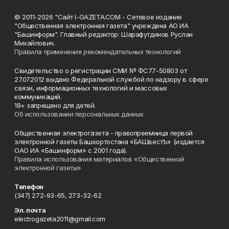
© 2011-2026 "Сайт I-GAZETA.COM - Сетевое издание
"Общественная электронная газета" учреждена АО ИА
"Башинформ". Главный редактор: Шарафутдинов Руслан
Михайлович.
Правила применения рекомендательных технологий
Свидетельство о регистрации СМИ № ФС77-50803 от
27.07.2012 выдано Федеральной службой по надзору в сфере
связи, информационных технологий и массовых
коммуникаций.
18+ запрещено для детей.
Об использовании персональных данных
Общественная электрогазета - правопреемница первой
электронной газеты Башкортостана «БАШвестЪ» (издается
ОАО ИА «Башинформ» с 2001 года).
Правила использования материалов «Общественной
электронной газеты»
Телефон
(347) 272-93-65, 273-32-62
Эл. почта
electrogazeta2011@gmail.com