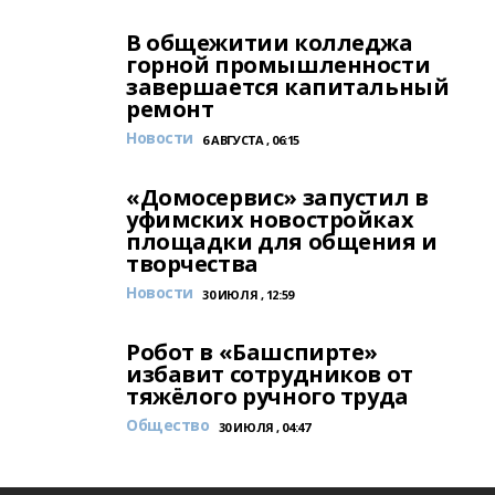
В общежитии колледжа
горной промышленности
завершается капитальный
ремонт
Новости
6 АВГУСТА , 06:15
«Домосервис» запустил в
уфимских новостройках
площадки для общения и
творчества
Новости
30 ИЮЛЯ , 12:59
Робот в «Башспирте»
избавит сотрудников от
тяжёлого ручного труда
Общество
30 ИЮЛЯ , 04:47