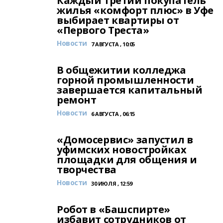
Каждый третий покупатель
жилья «комфорт плюс» в Уфе
выбирает квартиры от
«Первого Треста»
Новости
7 АВГУСТА , 10:05
В общежитии колледжа
горной промышленности
завершается капитальный
ремонт
Новости
6 АВГУСТА , 06:15
«Домосервис» запустил в
уфимских новостройках
площадки для общения и
творчества
Новости
30 ИЮЛЯ , 12:59
Робот в «Башспирте»
избавит сотрудников от