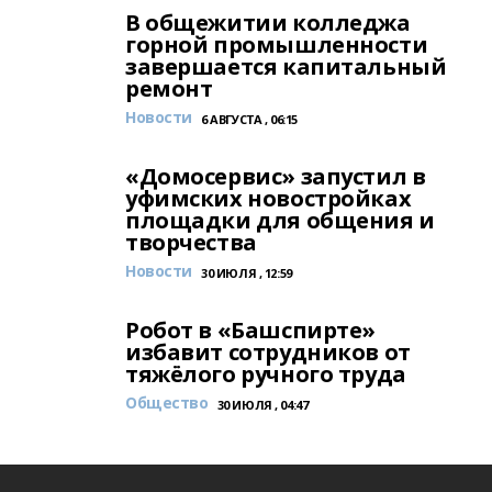
В общежитии колледжа
горной промышленности
завершается капитальный
ремонт
Новости
6 АВГУСТА , 06:15
«Домосервис» запустил в
уфимских новостройках
площадки для общения и
творчества
Новости
30 ИЮЛЯ , 12:59
Робот в «Башспирте»
избавит сотрудников от
тяжёлого ручного труда
Общество
30 ИЮЛЯ , 04:47