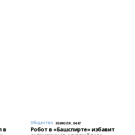
Общество
30 ИЮЛЯ , 04:47
 в
Робот в «Башспирте» избавит