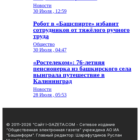
Новости
30 Июля , 12:59
Робот в «Башспирте» избавит
сотрудников от тяжёлого ручного
труда
Общество
30 Июля , 04:47
«Ростелеком»: 76-летняя
пенсионерка из башкирского села
выиграла путешествие в
Калининград
Новости
28 Июля , 05:53
© 2011-2026 "Сайт I-GAZETA.COM - Сетевое издание
"Общественная электронная газета" учреждена АО ИА
"Башинформ". Главный редактор: Шарафутдинов Руслан