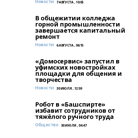
Новости
7 АВГУСТА , 10:05
В общежитии колледжа
горной промышленности
завершается капитальный
ремонт
Новости
6 АВГУСТА , 06:15
«Домосервис» запустил в
уфимских новостройках
площадки для общения и
творчества
Новости
30 ИЮЛЯ , 12:59
Робот в «Башспирте»
избавит сотрудников от
тяжёлого ручного труда
Общество
30 ИЮЛЯ , 04:47