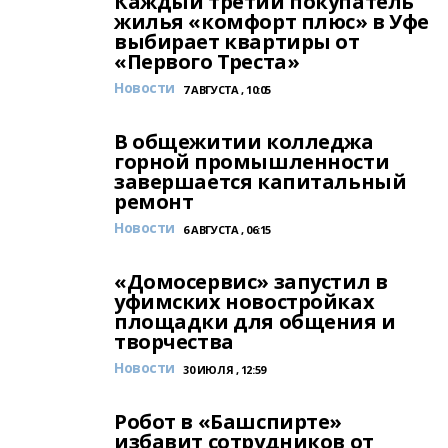
Каждый третий покупатель
жилья «комфорт плюс» в Уфе
выбирает квартиры от
«Первого Треста»
Новости
7 АВГУСТА , 10:05
В общежитии колледжа
горной промышленности
завершается капитальный
ремонт
Новости
6 АВГУСТА , 06:15
«Домосервис» запустил в
уфимских новостройках
площадки для общения и
творчества
Новости
30 ИЮЛЯ , 12:59
Робот в «Башспирте»
избавит сотрудников от