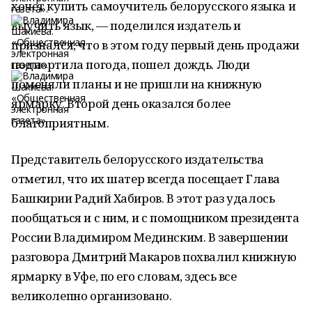
хочет купить самоучитель белорусского языка и
выучить язык, — поделился издатель и
признался, что в этом году первый день продажи
подпортила погода, пошел дождь. Люди
поменяли планы и не пришли на книжную
ярмарку. Второй день оказался более
благоприятным.
Представитель белорусского издательства
отметил, что их шатер всегда посещает Глава
Башкирии Радий Хабиров. В этот раз удалось
пообщаться и с ним, и с помощником президента
России Владимиром Мединским. В завершении
разговора Дмитрий Макаров похвалил книжную
ярмарку в Уфе, по его словам, здесь все
великолепно организовано.