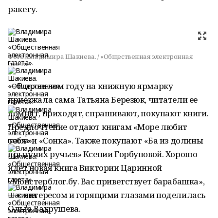
ракету.
Фото:
Владимира Шакиева. / «Общественная электронная
газета».
— В прошлом году на книжную ярмарку
приезжала сама Татьяна Березюк, читатели ее
помнят, приходят, спрашивают, покупают книги.
Предпочтение отдают книгам «Море любит
тебя» и «Сонка». Также покупают «Ба из долины
прыгучих ручьев» Ксении Горбуновой. Хорошо
идет новая книга Виктории Царинной
«Монстерблог.бу. Вас приветствует барабашка»,
— с интересом и горящими глазами поделилась
Ольга Вахрушева.