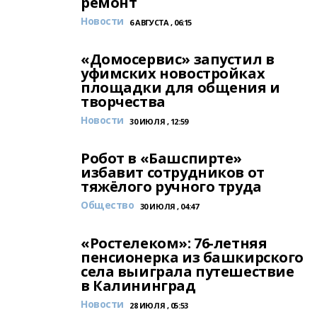
ремонт
Новости
6 АВГУСТА , 06:15
«Домосервис» запустил в
уфимских новостройках
площадки для общения и
творчества
Новости
30 ИЮЛЯ , 12:59
Робот в «Башспирте»
избавит сотрудников от
тяжёлого ручного труда
Общество
30 ИЮЛЯ , 04:47
«Ростелеком»: 76-летняя
пенсионерка из башкирского
села выиграла путешествие
в Калининград
Новости
28 ИЮЛЯ , 05:53