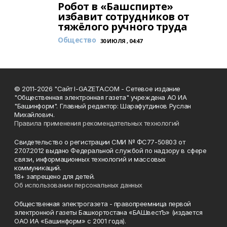
Робот в «Башспирте»
избавит сотрудников от
тяжёлого ручного труда
Общество
30 ИЮЛЯ , 04:47
© 2011-2026 "Сайт I-GAZETA.COM - Сетевое издание
"Общественная электронная газета" учреждена АО ИА
"Башинформ". Главный редактор: Шарафутдинов Руслан
Михайлович.
Правила применения рекомендательных технологий
Свидетельство о регистрации СМИ № ФС77-50803 от
27.07.2012 выдано Федеральной службой по надзору в сфере
связи, информационных технологий и массовых
коммуникаций.
18+ запрещено для детей.
Об использовании персональных данных
Общественная электрогазета - правопреемница первой
электронной газеты Башкортостана «БАШвестЪ» (издается
ОАО ИА «Башинформ» с 2001 года).