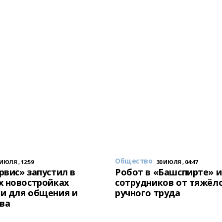
Общество
 ИЮЛЯ , 12:59
30 ИЮЛЯ , 04:47
вис» запустил в
Робот в «Башспирте» 
х новостройках
сотрудников от тяжёл
и для общения и
ручного труда
ва