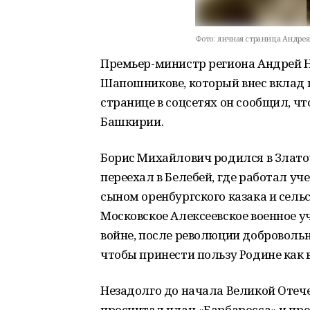
Фото:
личная страница Андрея Н
Премьер-министр региона Андрей Н
Шапошникове, который внес вклад 
странице в соцсетях он сообщил, ч
Башкирии.
Борис Михайлович родился в Златоу
переехал в Белебей, где работал уч
сыном оренбургского казака и сел
Московское Алексеевское военное у
войне, после революции добровольн
чтобы принести пользу Родине как 
Незадолго до начала Великой Оте
просчитал план «Барбаросса» и пр