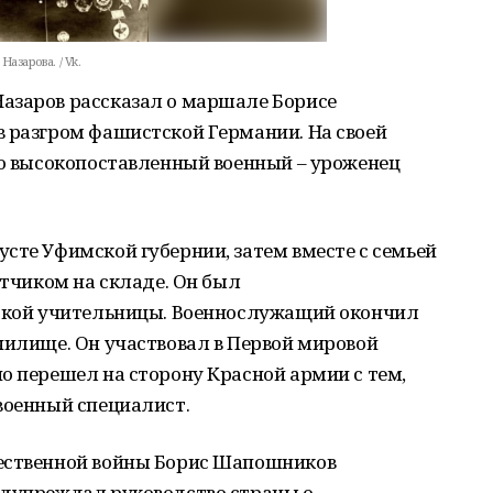
азарова. / Vk.
азаров рассказал о маршале Борисе
в разгром фашистской Германии. На своей
то высокопоставленный военный – уроженец
сте Уфимской губернии, затем вместе с семьей
етчиком на складе. Он был
ьской учительницы. Военнослужащий окончил
чилище. Он участвовал в Первой мировой
о перешел на сторону Красной армии с тем,
военный специалист.
чественной войны Борис Шапошников
едупреждал руководство страны о