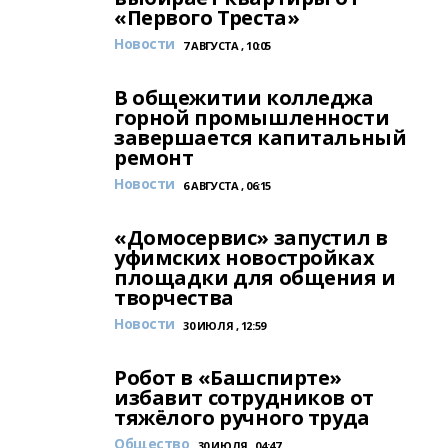
«Первого Треста»
Новости
7 АВГУСТА , 10:05
В общежитии колледжа
горной промышленности
завершается капитальный
ремонт
Новости
6 АВГУСТА , 06:15
«Домосервис» запустил в
уфимских новостройках
площадки для общения и
творчества
Новости
30 ИЮЛЯ , 12:59
Робот в «Башспирте»
избавит сотрудников от
тяжёлого ручного труда
Общество
30 ИЮЛЯ , 04:47