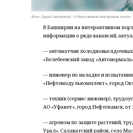
Фото:
Дарьи Святохиной. / «Общественная электронная газета».
В Башкирии на интерактивном порт
информация о ряде вакансий, актуал
— автоматчик холодновысадочных а
«Белебеевский завод «Автонормаль»,
— инженер по наладке и испытания
«Нефтемодулькомплект», город Октя
— техник (сервис-инженер), трудо
АО «Уфанет», город Нефтекамск, от 
— агроном по защите растений, тр
Урал», Салаватский район, село Мал