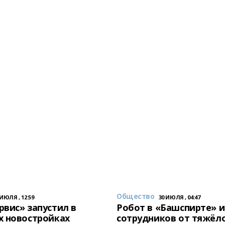
Общество
 ИЮЛЯ , 12:59
30 ИЮЛЯ , 04:47
вис» запустил в
Робот в «Башспирте» 
х новостройках
сотрудников от тяжёл