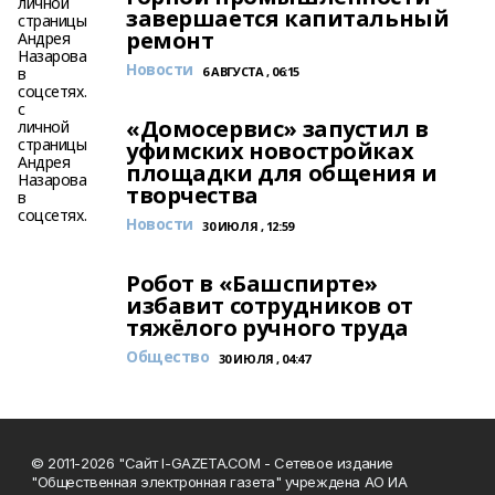
завершается капитальный
ремонт
Новости
6 АВГУСТА , 06:15
«Домосервис» запустил в
уфимских новостройках
площадки для общения и
творчества
Новости
30 ИЮЛЯ , 12:59
Робот в «Башспирте»
избавит сотрудников от
тяжёлого ручного труда
Общество
30 ИЮЛЯ , 04:47
© 2011-2026 "Сайт I-GAZETA.COM - Сетевое издание
"Общественная электронная газета" учреждена АО ИА