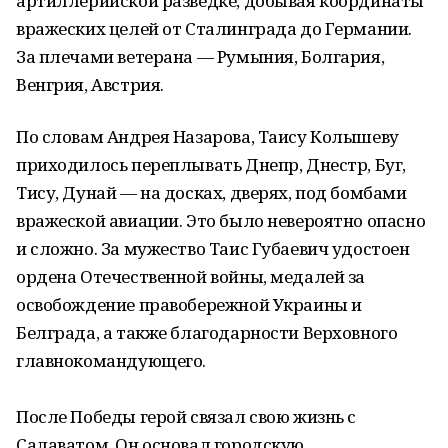
артиллерийской разведке, добывая координаты
вражеских целей от Сталинграда до Германии.
За плечами ветерана — Румыния, Болгария,
Венгрия, Австрия.
По словам Андрея Назарова, Таису Колышеву
приходилось переплывать Днепр, Днестр, Буг,
Тису, Дунай — на досках, дверях, под бомбами
вражеской авиации. Это было невероятно опасно
и сложно. За мужество Таис Губаевич удостоен
ордена Отечественной войны, медалей за
освобождение правобережной Украины и
Белграда, а также благодарности Верховного
главнокомандующего.
После Победы герой связал свою жизнь с
Салаватом. Он основал городскую