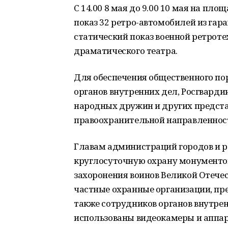
С 14.00 8 мая до 9.00 10 мая на пл
показ 32 ретро-автомобилей из гар
статический показ военной ретрот
драматического театра.
Для обеспечения общественного по
органов внутренних дел, Росгварди
народных дружин и других предст
правоохранительной направленнос
Главам администраций городов и р
круглосуточную охрану монументов
захоронения воинов Великой Отечес
частные охранные организации, пр
также сотрудников органов внутрен
использованы видеокамеры и аппа