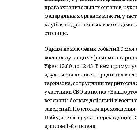
правоохранительных органов, руко
федеральных органов власти, учас
клубов, подростковых и молодёжны
столицы.
Одним из ключевых событий 9 мая 
военнослужащих Уфимского гарнизо
Уфе с 12.00 до 12.45. В нём примут
двух тысяч человек. Среди них во
гарнизона, сотрудники территориа
участники СВО из полка «Башкорто
ветераны боевых действий и военно
заведений. По итогам прохождения
Победителю вручат переходящий К
диплом 1-й степени.