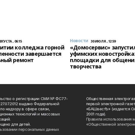
Новости
АВГУСТА , 06:15
30 ИЮЛЯ , 12:59
итии колледжа горной
«Домосервис» запустил
енности завершается
уфимских новостройка
ьный ремонт
площадки для общени
творчества
льство о регистрации СМИ № ФС77-
Общественная электрогаз
 27.07.2012 выдано Федеральной
первой электронной газе
по надзору в сфере связи,
«БАШвестЪ» (издается О
ионных технологий и массовых
2001 года).
аций.
Правила использования 
ещено для детей.
«Общественной электрон
ьзовании персональных данных