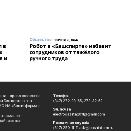
Общество
30 ИЮЛЯ , 04:47
 в
Робот в «Башспирте» избавит
х
сотрудников от тяжёлого
я и
ручного труда
ета - правопреемница
Телефон
ты Башкортостана
(347) 272-93-65, 273-32-62
АО ИА «Башинформ» с
Эл. почта
electrogazeta2011@gmail.com
материалов
ной газеты»
Рекламная служба
(347) 250-11-11 adv@bashinform.ru