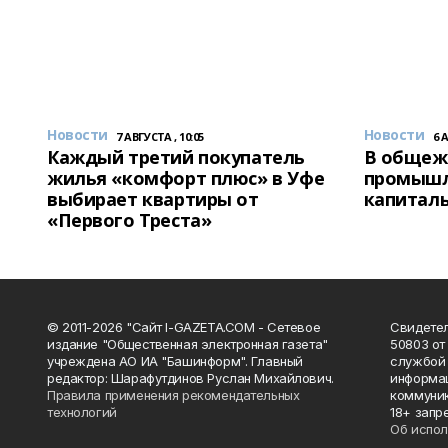
Новости
Новости
7 АВГУСТА , 10:05
6 
Каждый третий покупатель
В общеж
жилья «комфорт плюс» в Уфе
промышл
выбирает квартиры от
капитал
«Первого Треста»
© 2011-2026 "Сайт I-GAZETA.COM - Сетевое
Свидете
издание "Общественная электронная газета"
50803 от
учреждена АО ИА "Башинформ". Главный
службой 
редактор: Шарафутдинов Руслан Михайлович.
информац
Правила применения рекомендательных
коммуник
технологий
18+ запр
Об испол