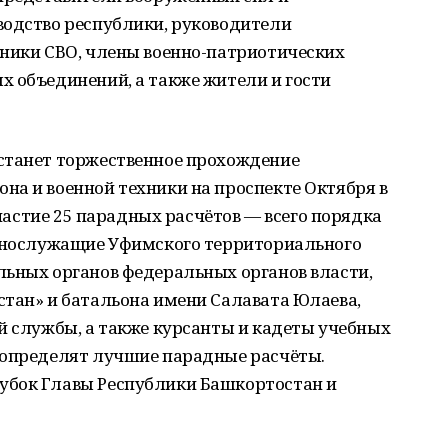
водство республики, руководители
тники СВО, члены военно-патриотических
х объединений, а также жители и гости
станет торжественное прохождение
на и военной техники на проспекте Октября в
 участие 25 парадных расчётов — всего порядка
еннослужащие Уфимского территориального
льных органов федеральных органов власти,
стан» и батальона имени Салавата Юлаева,
й службы, а также курсанты и кадеты учебных
 определят лучшие парадные расчёты.
убок Главы Республики Башкортостан и