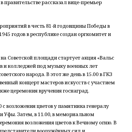
в правительстве рассказал вице-премьер
роприятий в честь 81-й годовщины Победы в
1945 годов в республике создан оргкомитет и
0 на Советской площади стартует акция «Вальс
ов и колледжей под музыку военных лет
оветского народа. В этот же день в 15.00 в ГКЗ
венный концерт мастеров искусств с участием
кже церемония вручения госнаград.
0 с возложения цветов у памятника генералу
Уфы. Затем, в 11.00, в мемориальном
еремония возложения цветов к Вечному огню. В
 представители вооружённых сил и