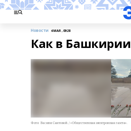
Новости
4 МАЯ , 09:28
Как в Башкирии
Фото:
Васили Саитовой. / «Общественная электронная газета».