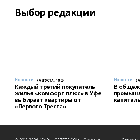
Выбор редакции
Новости
Новости
7 АВГУСТА , 10:05
6 
Каждый третий покупатель
В общеж
жилья «комфорт плюс» в Уфе
промышл
выбирает квартиры от
капитал
«Первого Треста»
© 2011-2026 "Сайт I-GAZETA.COM - Сетевое
Свидете