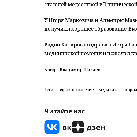
старшей медсестрой в Клиническо
У Игоря Марковича и Альмиры Мази
получили хорошее образование. Вм
Радий Хабиров поздравил Игоря Га
медицинской помощи и пожелал кре
Автор:
Владимир Шакиев
Теги:
здравоохранение
медицина
скора
Читайте нас