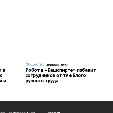
Общество
30 ИЮЛЯ , 04:47
 в
Робот в «Башспирте» избавит
х
сотрудников от тяжёлого
я и
ручного труда
ета - правопреемница
Телефон