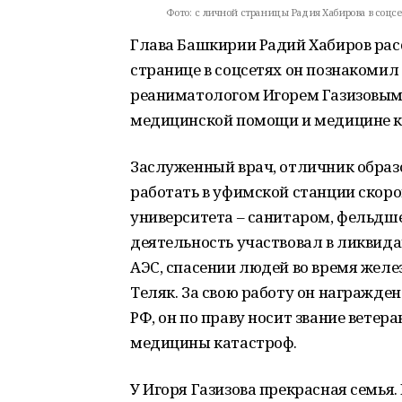
Фото:
c личной страницы Радия Хабирова в соцсети
Глава Башкирии Радий Хабиров рас
странице в соцсетях он познакомил
реаниматологом Игорем Газизовым.
медицинской помощи и медицине к
Заслуженный врач, отличник образ
работать в уфимской станции скор
университета – санитаром, фельдш
деятельность участвовал в ликвид
АЭС, спасении людей во время жел
Теляк. За свою работу он награжд
РФ, он по праву носит звание вете
медицины катастроф.
У Игоря Газизова прекрасная семья