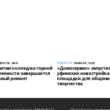
Новости
АВГУСТА , 06:15
30 ИЮЛЯ , 12:59
итии колледжа горной
«Домосервис» запустил
енности завершается
уфимских новостройка
ьный ремонт
площадки для общени
творчества
льство о регистрации СМИ № ФС77-
Общественная электрогаз