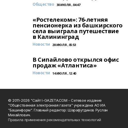
Общество
30 ИЮЛЯ , 04:47
«Ростелеком»: 76-летняя
пенсионерка из башкирского
села выиграла путешествие
в Калининград
Новости
28 ИЮЛЯ , 05:53
В Сипайлово открылся офис
продаж «Атлантиса»
Новости
14 ИЮЛЯ , 12:40
© 2011-2026 "Сайт I-GAZETA.COM - Сетевое издание
"Общественная электронная газета" учреждена АО ИА
"Башинформ". Главный редактор: Шарафутдинов Руслан
Михайлович.
Правила применения рекомендательных технологий