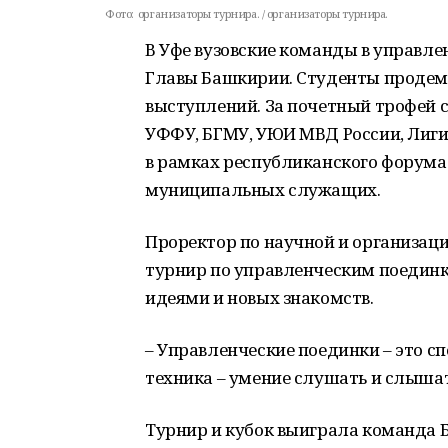
Фото:
организаторы турнира. / организаторы турнира.
В Уфе вузовские команды в управл
Главы Башкирии. Студенты проде
выступлений. За почетный трофей 
УФФУ, БГМУ, УЮИ МВД России, Лиг
в рамках республиканского форума
муниципальных служащих.
Проректор по научной и организаци
турнир по управленческим поедин
идеями и новых знакомств.
– Управленческие поединки – это сп
техника – умение слушать и слышать
Турнир и кубок выиграла команда 