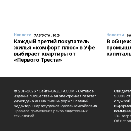
Новости
Новости
7 АВГУСТА , 10:05
6 
Каждый третий покупатель
В общеж
жилья «комфорт плюс» в Уфе
промышл
выбирает квартиры от
капитал
«Первого Треста»
© 2011-2026 "Сайт I-GAZETA.COM - Сетевое
Свидете
издание "Общественная электронная газета"
50803 от
учреждена АО ИА "Башинформ". Главный
службой 
редактор: Шарафутдинов Руслан Михайлович.
информац
Правила применения рекомендательных
коммуник
технологий
18+ запр
Об испол