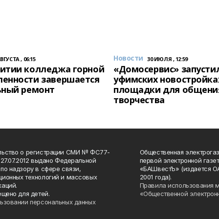
Новости
АВГУСТА , 06:15
30 ИЮЛЯ , 12:59
итии колледжа горной
«Домосервис» запустил
енности завершается
уфимских новостройка
ьный ремонт
площадки для общени
творчества
льство о регистрации СМИ № ФС77-
Общественная электрогаз
 27.07.2012 выдано Федеральной
первой электронной газе
по надзору в сфере связи,
«БАШвестЪ» (издается О
ионных технологий и массовых
2001 года).
аций.
Правила использования 
ещено для детей.
«Общественной электрон
ьзовании персональных данных