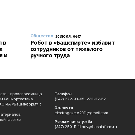
Общество
30 ИЮЛЯ , 04:47
 в
Робот в «Башспирте» избавит
х
сотрудников от тяжёлого
я и
ручного труда
ета - правопреемница
Телефон
ты Башкортостана
(347) 272-93-65, 273-32-62
АО ИА «Башинформ» с
Эл. почта
electrogazeta2011@gmail.com
материалов
ной газеты»
Рекламная служба
(347) 250-11-11 adv@bashinform.ru