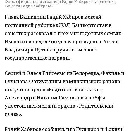
Фото:
официальная страница Радия Хабирова в соцсетях. /
Соцсети Радия Хабирова.
Глава Башкирии Радий Хабиров в своей
постоянной рубрике #ЖЗЛ_Башкортостан в
соцсетях рассказал о трех многодетных семьях.
Им на этой неделе по указу президента России
Владимира Путина вручили высокие
государственные награды.
Сергей и Олеся Елисеевы из Белорецка, Факиль и
Гульнара Фатхуллины из Миякинского района
получили орден «Родительская слава»,
Александр и Наталья Самойловы из Уфы
удостоились медали ордена «Родительская
слава».
Радий Хабиров сообщил, что Гульнара и Факиль