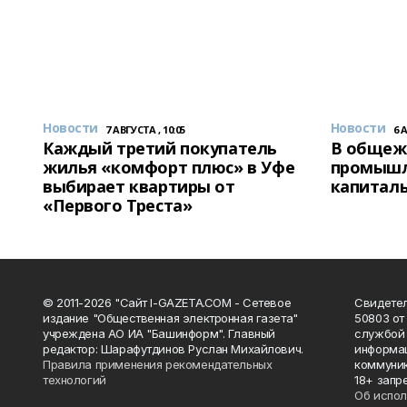
Новости
Новости
7 АВГУСТА , 10:05
6 
Каждый третий покупатель
В общеж
жилья «комфорт плюс» в Уфе
промышл
выбирает квартиры от
капитал
«Первого Треста»
© 2011-2026 "Сайт I-GAZETA.COM - Сетевое
Свидете
издание "Общественная электронная газета"
50803 от
учреждена АО ИА "Башинформ". Главный
службой 
редактор: Шарафутдинов Руслан Михайлович.
информац
Правила применения рекомендательных
коммуник
технологий
18+ запр
Об испол