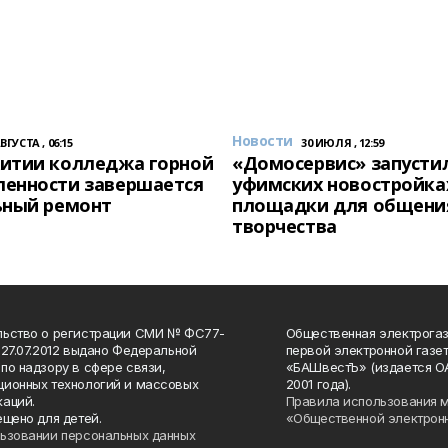
Новости
АВГУСТА , 06:15
30 ИЮЛЯ , 12:59
итии колледжа горной
«Домосервис» запустил
енности завершается
уфимских новостройка
ьный ремонт
площадки для общени
творчества
льство о регистрации СМИ № ФС77-
Общественная электрогаз
 27.07.2012 выдано Федеральной
первой электронной газе
по надзору в сфере связи,
«БАШвестЪ» (издается О
ионных технологий и массовых
2001 года).
аций.
Правила использования 
ещено для детей.
«Общественной электрон
ьзовании персональных данных