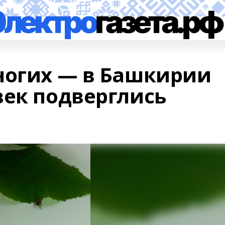
ногих — в Башкирии
век подверглись