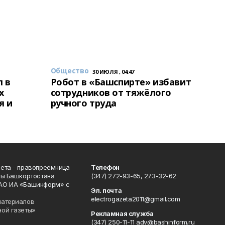
Общество
30 ИЮЛЯ , 04:47
 в
Робот в «Башспирте» избавит
х
сотрудников от тяжёлого
я и
ручного труда
ета - правопреемница
Телефон
ты Башкортостана
(347) 272-93-65, 273-32-62
АО ИА «Башинформ» с
Эл. почта
electrogazeta2011@gmail.com
материалов
ной газеты»
Рекламная служба
(347) 250-11-11 adv@bashinform.ru