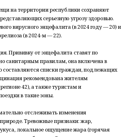
лещи на территории республики сохраняют
представляющих серьезную угрозу здоровью.
ого вирусного энцефалита (в 2024 году — 20) и
релиоза (в 2024-м — 22).
я. Прививку от энцефалита ставят по
о санитарным правилам, она включена в
о составляются списки граждан, подлежащих
акцинация рекомендована жителям
регионе 42), а также туристам и
ездки в такие зоны.
ательно отслеживать изменения
природе. Тревожные признаки: жар,
 укуса, локальное ощущение жара (горячая