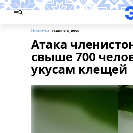
Новости
24 АПРЕЛЯ , 09:50
Атака членисто
свыше 700 чело
укусам клещей