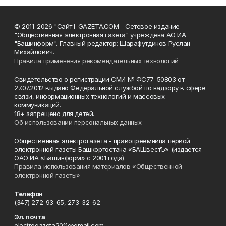
© 2011-2026 "Сайт I-GAZETA.COM - Сетевое издание
"Общественная электронная газета" учреждена АО ИА
"Башинформ". Главный редактор: Шарафутдинов Руслан
Михайлович.
Правила применения рекомендательных технологий
Свидетельство о регистрации СМИ № ФС77-50803 от
27.07.2012 выдано Федеральной службой по надзору в сфере
связи, информационных технологий и массовых
коммуникаций.
18+ запрещено для детей.
Об использовании персональных данных
Общественная электрогазета - правопреемница первой
электронной газеты Башкортостана «БАШвестЪ» (издается
ОАО ИА «Башинформ» с 2001 года).
Правила использования материалов «Общественной
электронной газеты»
Телефон
(347) 272-93-65, 273-32-62
Эл. почта
electrogazeta2011@gmail.com