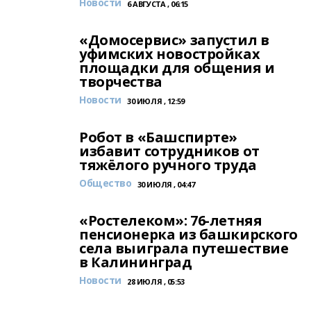
Новости
6 АВГУСТА , 06:15
«Домосервис» запустил в
уфимских новостройках
площадки для общения и
творчества
Новости
30 ИЮЛЯ , 12:59
Робот в «Башспирте»
избавит сотрудников от
тяжёлого ручного труда
Общество
30 ИЮЛЯ , 04:47
«Ростелеком»: 76-летняя
пенсионерка из башкирского
села выиграла путешествие
в Калининград
Новости
28 ИЮЛЯ , 05:53