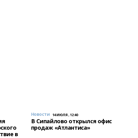
Новости
14 ИЮЛЯ , 12:40
яя
В Сипайлово открылся офис
рского
продаж «Атлантиса»
твие в