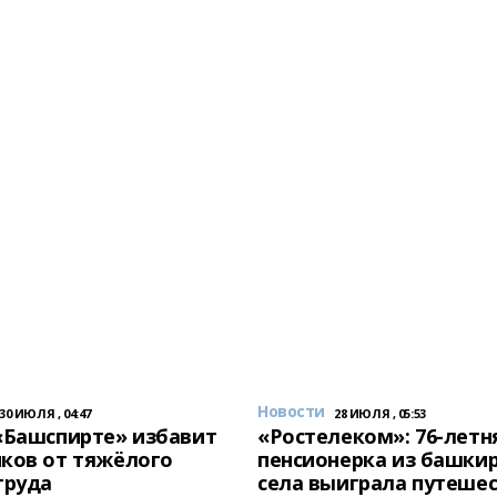
Новости
30 ИЮЛЯ , 04:47
28 ИЮЛЯ , 05:53
«Башспирте» избавит
«Ростелеком»: 76-летн
ков от тяжёлого
пенсионерка из башки
труда
села выиграла путешес