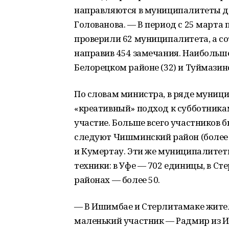
направляются в муниципалитеты д
Голованова. — В период с 25 марта
проверили 62 муниципалитета, а с
направив 454 замечания. Наибольшее
Белорецком районе (32) и Туймазинс
По словам министра, в ряде муниц
«креативный» подход к субботника
участие. Больше всего участников б
следуют Чишминский район (более 
и Кумертау. Эти же муниципалите
техники: в Уфе — 702 единицы, в С
районах — более 50.
— В Ишимбае и Стерлитамаке жите
маленький участник — Радмир из И