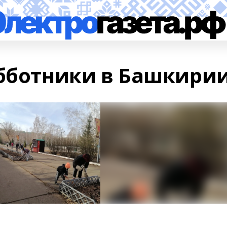
убботники в Башкири