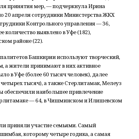
ля принятия мер, — подчеркнула Ирина
 по 20 апреля сотрудники Министерства ЖКХ
отрудники Контрольного управления — 36,
 количество выявлено в Уфе (182),
ком районе (22).
ипалитетов Башкирии используют творческий,
м, а жители принимают в них активное
ыло в Уфе (более 60 тысяч человек), далее
четырех тысяч), а также Стерлитамак, Мелеуз
ты обеспечили наибольшее привлечение
терлитамаке — 64, в Чишминском и Илишевском
ли приняли участие семьями. Самый
шимбая, которому четыре годика, а самая