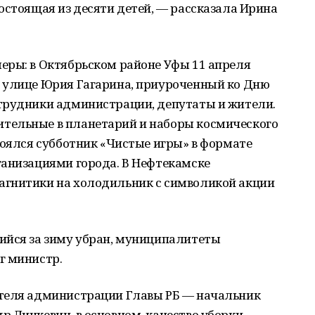
остоящая из десяти детей, — рассказала Ирина
еры: в Октябрьском районе Уфы 11 апреля
 улице Юрия Гагарина, приуроченный ко Дню
трудники администрации, депутаты и жители.
тельные в планетарий и наборы космического
тоялся субботник «Чистые игры» в формате
ганизациями города. В Нефтекамске
агнитики на холодильник с символикой акции
ийся за зиму убран, муниципалитеты
г министр.
ителя администрации Главы РБ — начальник
 Линкевич, в основном, качество уборки