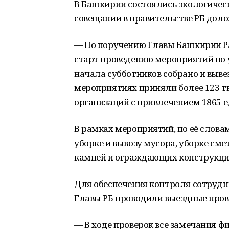
В Башкирии состоялись экологическ
совещании в правительстве РБ дол
— По поручению Главы Башкирии Ра
старт проведению мероприятий по у
начала субботников собрано и вывез
мероприятиях приняли более 123 ты
организаций с привлечением 1865 
В рамках мероприятий, по её слова
уборке и вывозу мусора, уборке сме
камней и ограждающих конструкций
Для обеспечения контроля сотрудн
Главы РБ проводили выездные пров
— В ходе проверок все замечания ф