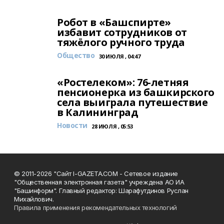
Робот в «Башспирте»
избавит сотрудников от
тяжёлого ручного труда
Общество
30 ИЮЛЯ , 04:47
«Ростелеком»: 76-летняя
пенсионерка из башкирского
села выиграла путешествие
в Калининград
Новости
28 ИЮЛЯ , 05:53
© 2011-2026 "Сайт I-GAZETA.COM - Сетевое издание
"Общественная электронная газета" учреждена АО ИА
"Башинформ". Главный редактор: Шарафутдинов Руслан
Михайлович.
Правила применения рекомендательных технологий