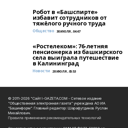
Робот в «Башспирте»
избавит сотрудников от
тяжёлого ручного труда
Общество
30 ИЮЛЯ , 04:47
«Ростелеком»: 76-летняя
пенсионерка из башкирского
села выиграла путешествие
в Калининград
Новости
28 ИЮЛЯ , 05:53
© 2011-2026 "Сайт I-GAZETA.COM - Сетевое издание
"Общественная электронная газета" учреждена АО ИА
"Башинформ". Главный редактор: Шарафутдинов Руслан
Михайлович.
Правила применения рекомендательных технологий