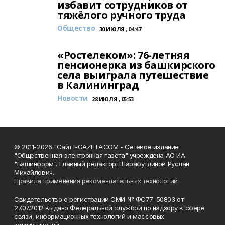
избавит сотрудников от
тяжёлого ручного труда
Общество
30 ИЮЛЯ , 04:47
«Ростелеком»: 76-летняя
пенсионерка из башкирского
села выиграла путешествие
в Калининград
Новости
28 ИЮЛЯ , 05:53
© 2011-2026 "Сайт I-GAZETA.COM - Сетевое издание
"Общественная электронная газета" учреждена АО ИА
"Башинформ". Главный редактор: Шарафутдинов Руслан
Михайлович.
Правила применения рекомендательных технологий
Свидетельство о регистрации СМИ № ФС77-50803 от
27.07.2012 выдано Федеральной службой по надзору в сфере
связи, информационных технологий и массовых